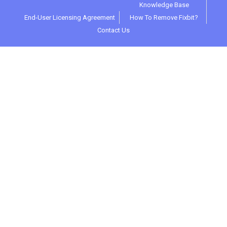
Knowledge Base
End-User Licensing Agreement
How To Remove Fixbit?
Contact Us