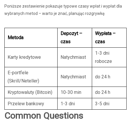
Poniższe zestawienie pokazuje typowe czasy wpłat i wypłat dla
wybranych metod – warto je znać, planując rozgrywkę.
Depozyt –
Wypłata –
Metoda
czas
czas
1-3 dni
Karty kredytowe
Natychmiast
robocze
E-portfele
Natychmiast
do 24 h
(Skrill/Neteller)
Kryptowaluty (Bitcoin)
10-30 min
do 24 h
Przelew bankowy
1-3 dni
3-5 dni
Common Questions