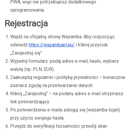
PWA, więc nie potrzebujesz dodatkowego
oprogramowania.
Rejestracja
Wejdź na oficjalną stronę Wazamba. Aby rozpocząć,
odwiedź
https://wazambapl.eu/
i kliknij przycisk
„Zarejestruj się”.
Wypełnij formularz: podaj adres e-mail, hasło, wybierz
walutę (np. PLN, EUR).
Zaakceptuj regulamin i politykę prywatności – koniecznie
zaznacz zgodę na przetwarzanie danych.
Kliknij „Zarejestruj” – na podany adres e-mail otrzymasz
link potwierdzający.
Po potwierdzeniu e-maila zaloguj się (wazamba login)
przy użyciu swojego hasła.
Przejdź do weryfikacji tożsamości: prześlij skan