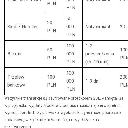
PLN
PLN
50
20
Skrill / Neteller
000
Natychmiast
20 
PLN
PLN
100
1-2
50
100
Bitcoin
000
potwierdzenia
PLN
PL
PLN
(ok. 10 min)
100
Przelew
100
200
000
1-3 dni
bankowy
PLN
PL
PLN
Wszystkie transakcje są szyfrowane protokołem SSL. Pamiętaj, że
w przypadku wypłaty środków z bonusu musisz najpierw spełnić
wymogi obrotu. Przy pierwszej wypłacie kasyno może poprosić o
dodatkową weryfikację tożsamości, co wydłuża czas
przetwarzania.