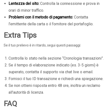
Lentezza del sito:
Controlla la connessione e prova in
orari di minor traffico.
Problemi con il metodo di pagamento:
Contatta
l’emittente della carta o il fornitore del portafoglio.
Extra Tips
Se il tuo prelievo è in ritardo, segui questi passaggi:
Controlla lo stato nella sezione “Cronologia transazioni”.
Se il tempo di elaborazione indicato (es. 3-5 giorni) è
superato, contatta il supporto via chat live o email.
Fornisci il tuo ID transazione e richiedi una spiegazione.
Se non ottieni risposta entro 48 ore, inoltra un reclamo
all’autorità di licenza.
FAQ