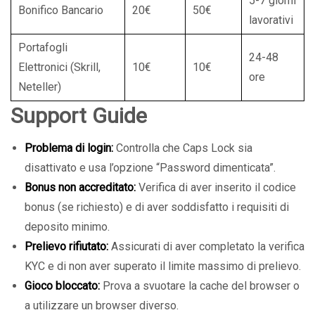
5-7 giorni
Bonifico Bancario
20€
50€
lavorativi
Portafogli
24-48
Elettronici (Skrill,
10€
10€
ore
Neteller)
Support Guide
Problema di login:
Controlla che Caps Lock sia
disattivato e usa l’opzione “Password dimenticata”.
Bonus non accreditato:
Verifica di aver inserito il codice
bonus (se richiesto) e di aver soddisfatto i requisiti di
deposito minimo.
Prelievo rifiutato:
Assicurati di aver completato la verifica
KYC e di non aver superato il limite massimo di prelievo.
Gioco bloccato:
Prova a svuotare la cache del browser o
a utilizzare un browser diverso.