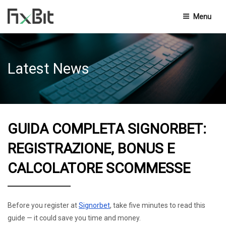
Menu
Privacy Policy
Latest News
Terms And Conditions
End-User Licensing Agreement
Knowledge Base
GUIDA COMPLETA SIGNORBET:
Contact Us
REGISTRAZIONE, BONUS E
CALCOLATORE SCOMMESSE
Before you register at
Signorbet
, take five minutes to read this
guide — it could save you time and money.