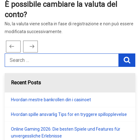
È possibile cambiare la valuta del
conto?
No, la valuta viene scelta in fase di registrazione e non può essere
modificata successivamente.
Previous
Next
Post
Post
Post
navigation
Recent Posts
Hvordan mestre bankrollen din i casinoet
Hvordan spille ansvarlig Tips for en tryggere spillopplevelse
Online Gaming 2026: Die besten Spiele und Features für
unvergessliche Erlebnisse