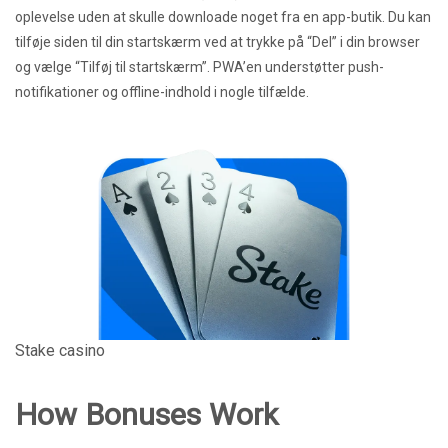
oplevelse uden at skulle downloade noget fra en app-butik. Du kan
tilføje siden til din startskærm ved at trykke på “Del” i din browser
og vælge “Tilføj til startskærm”. PWA’en understøtter push-
notifikationer og offline-indhold i nogle tilfælde.
Stake casino
How Bonuses Work