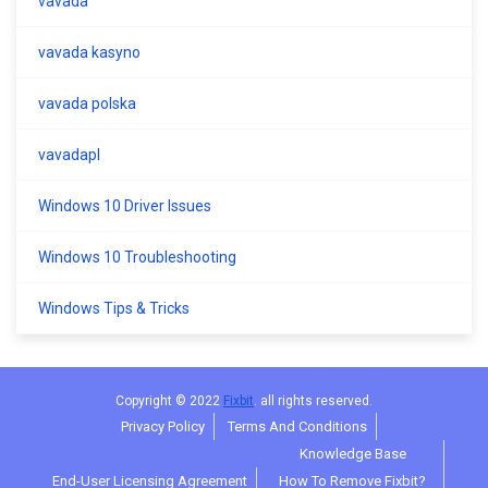
vavada
vavada kasyno
vavada polska
vavadapl
Windows 10 Driver Issues
Windows 10 Troubleshooting
Windows Tips & Tricks
Copyright © 2022
Fixbit
. all rights reserved.
Privacy Policy
Terms And Conditions
Knowledge Base
End-User Licensing Agreement
How To Remove Fixbit?