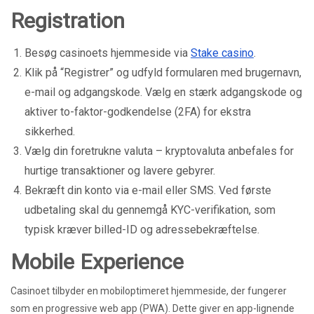
Registration
Besøg casinoets hjemmeside via
Stake casino
.
Klik på “Registrer” og udfyld formularen med brugernavn,
e-mail og adgangskode. Vælg en stærk adgangskode og
aktiver to-faktor-godkendelse (2FA) for ekstra
sikkerhed.
Vælg din foretrukne valuta – kryptovaluta anbefales for
hurtige transaktioner og lavere gebyrer.
Bekræft din konto via e-mail eller SMS. Ved første
udbetaling skal du gennemgå KYC-verifikation, som
typisk kræver billed-ID og adressebekræftelse.
Mobile Experience
Casinoet tilbyder en mobiloptimeret hjemmeside, der fungerer
som en progressive web app (PWA). Dette giver en app-lignende