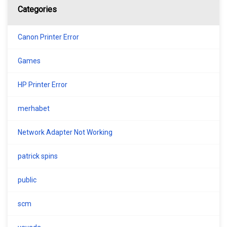
Categories
Canon Printer Error
Games
HP Printer Error
merhabet
Network Adapter Not Working
patrick spins
public
scm