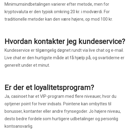
Minimumsindbetalingen varierer efter metode, men for
kryptovaluta er den typisk omkring 20 kr. i modværdi. For
traditionelle metoder kan den være højere, op mod 100 kr.
Hvordan kontakter jeg kundeservice?
Kundeservice er tilgængelig døgnet rundt via live chat og e-mail.
Live chat er den hurtigste måde at få hjælp på, og svartiderne er
generelt under et minut.
Er der et loyalitetsprogram?
Ja, casinoet har et VIP-program med flere niveauer, hvor du
optjener point for hver indsats. Pointene kan ombyttes til
bonusser, kontanter eller andre frynsegoder. Jo højere niveau,
desto bedre fordele som hurtigere udbetalinger og personlig
kontoansvarlig.